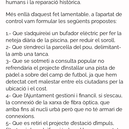
humans i la reparació històrica.
Més enllà d’aquest fet lamentable, a l’apartat de
control vam formular les següents propostes:
1.- Que s’adquireixi un bufador elèctric per fer la
neteja diària de la piscina, per reduir el soroll.
2- Que s’endreci la parcel·la del pou, delimitant-
la amb una tanca.
3- Que se sotmeti a consulta popular no
refrendària el projecte d’instal·lar una pista de
pàdel a sobre del camp de futbol, ja que hem
detectat cert malestar entre els ciutadans per la
ubicació i el cost.
4- Que l’Ajuntament gestioni i financiï, si s’escau,
la connexió de la xarxa de fibra òptica, que
arriba fins al nucli urbà però que no té armari de
connexions.
5- Que es retiri el projecte d’estació d’impuls,