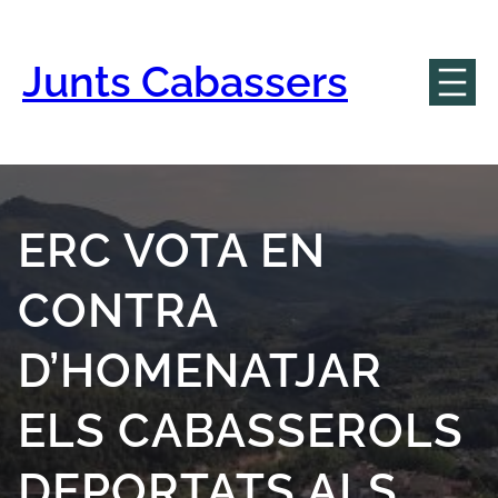
Vés
al
contingut
Junts Cabassers
ERC VOTA EN
CONTRA
D’HOMENATJAR
ELS CABASSEROLS
DEPORTATS ALS