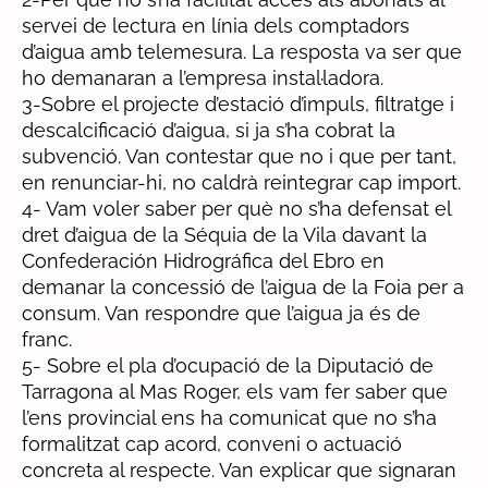
servei de lectura en línia dels comptadors
d’aigua amb telemesura. La resposta va ser que
ho demanaran a l’empresa instal·ladora.
3-Sobre el projecte d’estació d’impuls, filtratge i
descalcificació d’aigua, si ja s’ha cobrat la
subvenció. Van contestar que no i que per tant,
en renunciar-hi, no caldrà reintegrar cap import.
4- Vam voler saber per què no s’ha defensat el
dret d’aigua de la Séquia de la Vila davant la
Confederación Hidrográfica del Ebro en
demanar la concessió de l’aigua de la Foia per a
consum. Van respondre que l’aigua ja és de
franc.
5- Sobre el pla d’ocupació de la Diputació de
Tarragona al Mas Roger, els vam fer saber que
l’ens provincial ens ha comunicat que no s’ha
formalitzat cap acord, conveni o actuació
concreta al respecte. Van explicar que signaran