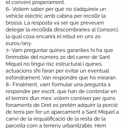
el conveni properament.
6- Volíem saber per què no s’adquireix un
vehicle elèctric amb cabina per recollir la
brossa. La resposta va ser que preveuen
delegar la recollida d’escombraries al Consorci,
la qual cosa encarirà el rebut en uns 20
euros/any.
7- Vam preguntar quines garanties hi ha que
l’immoble del número 20 del carrer de Sant
Miquel no tingui risc estructural i quines
actuacions s’hi faran per evitar un eventual
esfondrament. Van respondre que ho miraran.
8- Finalment, vam formular una pregunta a
respondre per escrit, que han de contestar en
el termini d’un mes: volem conèixer per quins
fonaments de Dret es pretén adquirir la porció
de terra per fer un aparcament a Sant Miquel a
canvi de la requalificació de la resta de la
parcel·la com a terreny urbanitzable. Hem