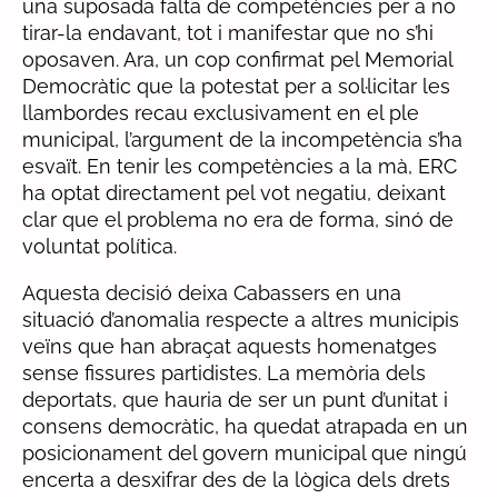
una suposada falta de competències per a no
tirar-la endavant, tot i manifestar que no s’hi
oposaven. Ara, un cop confirmat pel Memorial
Democràtic que la potestat per a sol·licitar les
llambordes recau exclusivament en el ple
municipal, l’argument de la incompetència s’ha
esvaït. En tenir les competències a la mà, ERC
ha optat directament pel vot negatiu, deixant
clar que el problema no era de forma, sinó de
voluntat política.
Aquesta decisió deixa Cabassers en una
situació d’anomalia respecte a altres municipis
veïns que han abraçat aquests homenatges
sense fissures partidistes. La memòria dels
deportats, que hauria de ser un punt d’unitat i
consens democràtic, ha quedat atrapada en un
posicionament del govern municipal que ningú
encerta a desxifrar des de la lògica dels drets