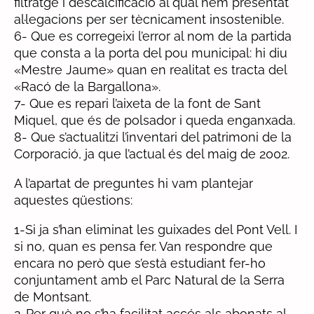
filtratge i descalcificació al qual hem presentat
al·legacions per ser tècnicament insostenible.
6- Que es corregeixi l’error al nom de la partida
que consta a la porta del pou municipal: hi diu
«Mestre Jaume» quan en realitat es tracta del
«Racó de la Bargallona».
7- Que es repari l’aixeta de la font de Sant
Miquel, que és de polsador i queda enganxada.
8- Que s’actualitzi l’inventari del patrimoni de la
Corporació, ja que l’actual és del maig de 2002.
A l’apartat de preguntes hi vam plantejar
aquestes qüestions:
1-Si ja s’han eliminat les guixades del Pont Vell. I
si no, quan es pensa fer. Van respondre que
encara no però que s’està estudiant fer-ho
conjuntament amb el Parc Natural de la Serra
de Montsant.
2-Per què no s’ha facilitat accés als abonats al