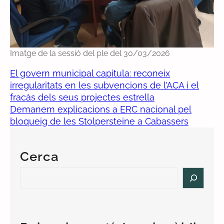
Imatge de la sessió del ple del 30/03/2026
El govern municipal capitula: reconeix
irregularitats en les subvencions de l’ACA i el
fracàs dels seus projectes estrella
Demanem explicacions a ERC nacional pel
bloqueig de les Stolpersteine a Cabassers
Cerca
S
e
a
r
c