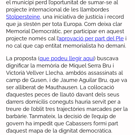
el municipi perd l’oportunitat de sumar-se al
projecte internacional de les llambordes
Stolpersteine
, una iniciativa de justícia i record
que ja s’estén per tota Europa. Com deixa clar
Memorial Democràtic, per participar en aquest
projecte només cal l’
aprovació per part del Ple
i
no cal que cap entitat memorialista ho demani.
La proposta (
que podeu llegir aquí
) buscava
dignificar la memòria de Miquel Serra Bru i
Victorià Vellver Llecha, ambdós assassinats al
camp de Gusen, i de Jaume Aguilar Bru, que va
ser alliberat de Mauthausen. La col·locació
d’aquestes peces de llautó davant dels seus
darrers domicilis coneguts hauria servit per a
treure de l’oblit tres trajectòries marcades per la
barbàrie. Tanmateix, la decisió de l’equip de
govern ha impedit que Cabassers formi part
d’aquest mapa de la dignitat democràtica.